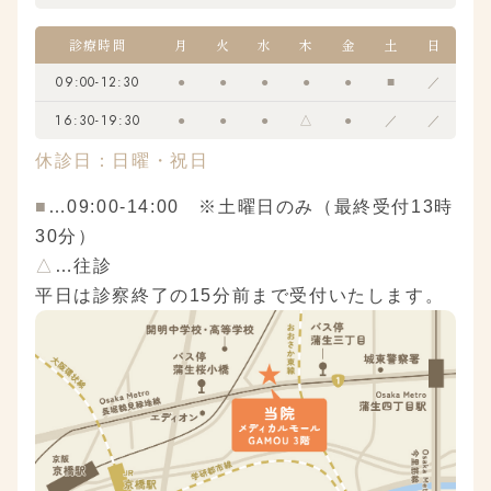
診療時間
月
火
水
木
金
土
日
09:00-12:30
●
●
●
●
●
■
／
16:30-19:30
●
●
●
△
●
／
／
休診日：日曜・祝日
■
…09:00-14:00 ※土曜日のみ（最終受付13時
30分）
△
…往診
平日は診察終了の15分前まで受付いたします。