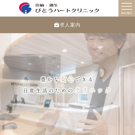
MENU
求人案内
安心
豊かな
できる
クリニック
日常生活のための