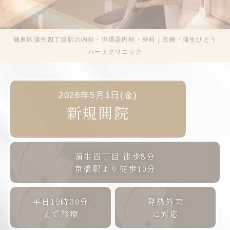
城東区蒲生四丁目駅の内科・循環器内科・外科｜京橋・蒲生びとう
ハートクリニック
2026年5月1日(金)
新規開院
蒲生四丁目
徒歩8分
京橋駅より
徒歩10分
平日19時30分
発熱外来
まで診療
に対応