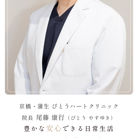
京橋・蒲生 びとうハートクリニック
尾藤 康行
院長
（びとう やすゆき）
安心
豊かな
できる日常生活