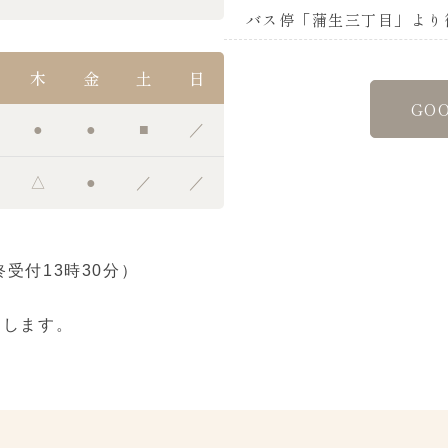
バス停「蒲生三丁目」より
木
金
土
日
GO
●
●
■
／
△
●
／
／
最終受付13時30分）
たします。