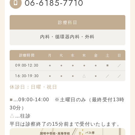
06-6185-7710
診療科目
内科・循環器内科・外科
診療時間
月
火
水
木
金
土
日
09:00-12:30
●
●
●
●
●
■
／
16:30-19:30
●
●
●
△
●
／
／
休診日：日曜・祝日
■
…09:00-14:00 ※土曜日のみ（最終受付13時
30分）
△
…往診
平日は診察終了の15分前まで受付いたします。